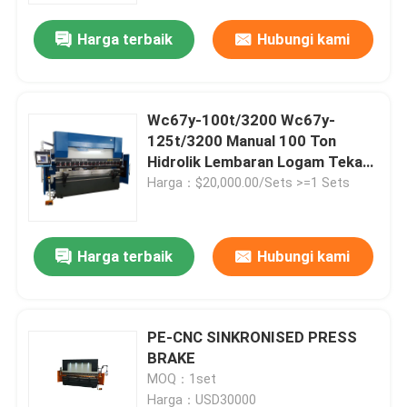
Harga terbaik
Hubungi kami
Wisata pabrik
Kontrol kualitas
Wc67y-100t/3200 Wc67y-
125t/3200 Manual 100 Ton
Hidrolik Lembaran Logam Tekan
Hubungi kami
Rem Cnc
Harga：$20,000.00/Sets >=1 Sets
Berita
Harga terbaik
Hubungi kami
Semua Kasus
PE-CNC SINKRONISED PRESS
Tekan Mesin Rem
BRAKE
MOQ：1set
Mesin Geser Balok Ayun
Harga：USD30000