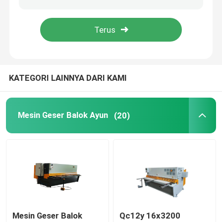
Mesin Bending Lembaran Logam
Mesin Bentukan Sudut Hidraulik
KATEGORI LAINNYA DARI KAMI
Mesin press hidrolik
Mesin Geser Balok Ayun
(20)
Penghentian pers sinkron PE-CNC
Mesin Geser Balok
Qc12y 16x3200