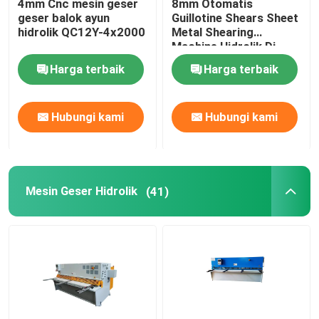
4mm Cnc mesin geser
8mm Otomatis
geser balok ayun
Guillotine Shears Sheet
hidrolik QC12Y-4x2000
Metal Shearing
Machine Hidrolik Di
Turki
Harga terbaik
Harga terbaik
Hubungi kami
Hubungi kami
Mesin Geser Hidrolik
(41)