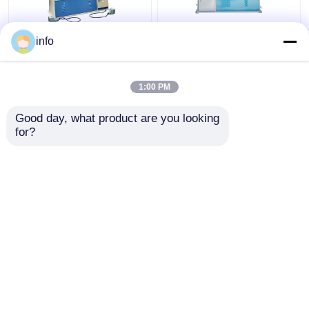
Q35y-25 Pekerja Besi
70 80 90 Ton Mesin
info
Hidrolik Gabungan
Fabrikasi Tukang Besi
Pelat Mesin Geser Dan
Pekerja Besi Hidrolik
Pukulan
1:00 PM
Harga terbaik
Harga terbaik
Good day, what product are you looking 
for?
Hubungi kami
Hubungi kami
Lihat Lebih
Rumah
Tentang kita
Hubungi kami
Desktop Site
Sitemap
Privacy Policy