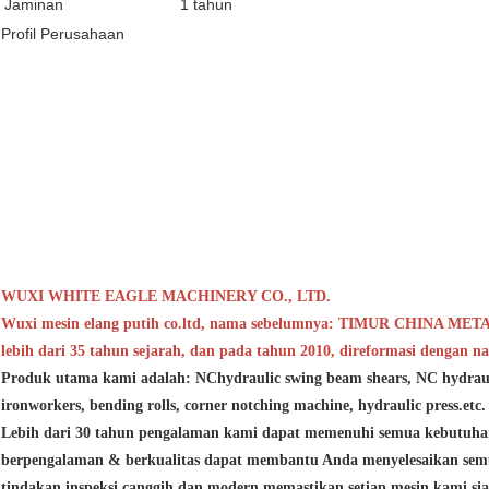
Jaminan
1 tahun
Profil Perusahaan
WUXI WHITE EAGLE MACHINERY CO., LTD.
Wuxi mesin elang putih co.ltd, nama sebelumnya: TIMUR CHINA M
lebih dari 35 tahun sejarah, dan pada tahun 2010, direformasi dengan n
Produk utama kami adalah: NChydraulic swing beam shears, NC hydrauli
ironworkers, bending rolls, corner notching machine, hydraulic press.etc.
Lebih dari 30 tahun pengalaman kami dapat memenuhi semua kebutuhan 
berpengalaman & berkualitas dapat membantu Anda menyelesaikan sem
tindakan inspeksi canggih dan modern memastikan setiap mesin kami si