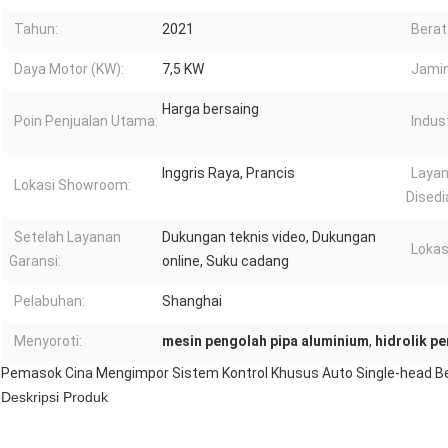
Tahun:
2021
Berat
Daya Motor (KW):
7,5 KW
Jamin
Harga bersaing
Poin Penjualan Utama:
Indus
Inggris Raya, Prancis
Layan
Lokasi Showroom:
Disedi
Setelah Layanan
Dukungan teknis video, Dukungan
Lokas
Garansi:
online, Suku cadang
Pelabuhan:
Shanghai
Menyoroti:
mesin pengolah pipa aluminium
,
hidrolik p
Pemasok Cina Mengimpor Sistem Kontrol Khusus Auto Single-head B
Deskripsi Produk