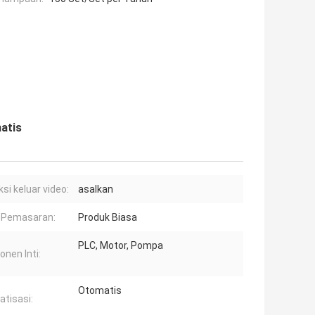
atis
si keluar video:
asalkan
 Pemasaran:
Produk Biasa
PLC, Motor, Pompa
nen Inti:
Otomatis
tisasi: