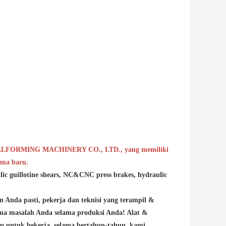
ETALFORMING MACHINERY CO., LTD., yang memiliki
ama baru.
c guillotine shears, NC&CNC press brakes, hydraulic
Anda pasti, pekerja dan teknisi yang terampil &
ua masalah Anda selama produksi Anda! Alat &
ap untuk bekerja, selama bertahun-tahun, kami