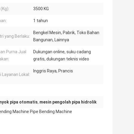
 (Kg):
3500 KG
an:
1 tahun
Bengkel Mesin, Pabrik, Toko Bahan
tri yang Berlaku:
Bangunan, Lainnya
an Purna Jual
Dukungan online, suku cadang
akan:
gratis, dukungan teknis video
Inggris Raya, Prancis
i Layanan Lokal:
enyok pipa otomatis
,
mesin pengolah pipa hidrolik
ending Machine Pipe Bending Machine