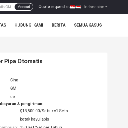
Quote request suatu
|
Indonesian
Mencari
TAS
HUBUNGI KAMI
BERITA
SEMUA KASUS
r Pipa Otomatis
Cina
GM
ce
mbayaran & pengiriman:
$18,500.00/Sets >=1 Sets
kotak kayu lapis
mampuan:
150 Set/Set per Tahun