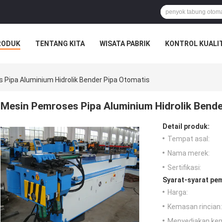
RODUK
TENTANG KITA
WISATA PABRIK
KONTROL KUALI
Pipa Aluminium Hidrolik Bender Pipa Otomatis
Mesin Pemroses Pipa Aluminium Hidrolik Bende
Detail produk:
Tempat asal:
Nama merek:
Sertifikasi:
Syarat-syarat pe
Harga:
Kemasan rincian:
Menyediakan ke