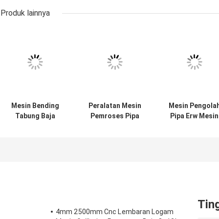
Produk lainnya
Mesin Bending
Peralatan Mesin
Mesin Pengola
Tabung Baja
Pemroses Pipa
Pipa Erw Mesin
Persegi Otomatis
Bender Tabung
Pemotong
7.5KW
Otomatis
Tabung
Kecepatan Ting
Logam
Tin
4mm 2500mm Cnc Lembaran Logam