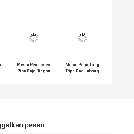
h
Mesin Pemroses
Mesin Pemotong
Pipa Baja Ringan
Pipa Cnc Lubang
Profil Peralatan
Pipa Tabung Fly
Pemotong
Saw Tube Mill
gi
Tabung
Proses
Kecepatan Tinggi
ggalkan pesan