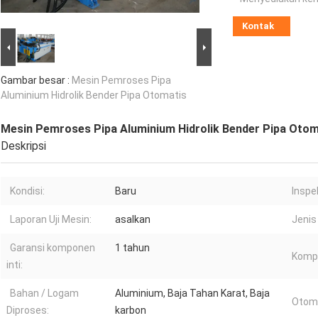
Kontak
Gambar besar :
Mesin Pemroses Pipa
Aluminium Hidrolik Bender Pipa Otomatis
Mesin Pemroses Pipa Aluminium Hidrolik Bender Pipa Otom
Deskripsi
Kondisi:
Baru
Inspek
Laporan Uji Mesin:
asalkan
Jenis
Garansi komponen
1 tahun
Kompo
inti:
Bahan / Logam
Aluminium, Baja Tahan Karat, Baja
Otoma
Diproses:
karbon