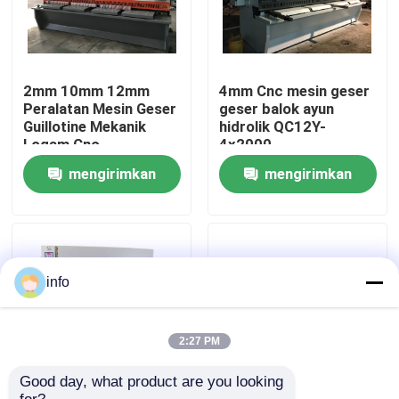
Wisata pabrik
2mm 10mm 12mm
4mm Cnc mesin geser
Kontrol kualitas
Peralatan Mesin Geser
geser balok ayun
Guillotine Mekanik
hidrolik QC12Y-
Logam Cnc
4x2000
Hubungi kami
mengirimkan
mengirimkan
permintaan
permintaan
Berita
Semua Kasus
info
Tekan Mesin Rem
2:27 PM
Good day, what product are you looking 
Mesin Geser Balok Ayun