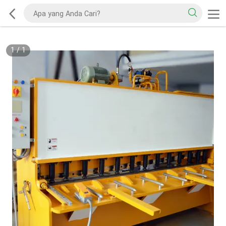
1
/
1