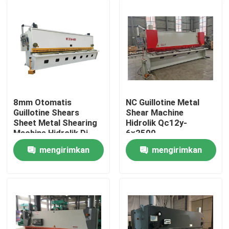
8mm Otomatis
NC Guillotine Metal
Guillotine Shears
Shear Machine
Sheet Metal Shearing
Hidrolik Qc12y-
Machine Hidrolik Di
6x2500
Turki
mengirimkan
mengirimkan
Rumah
permintaan
permintaan
Produk
Tentang kita