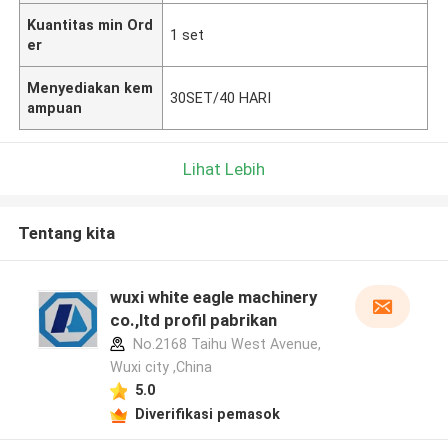
Kuantitas min Ord
1 set
er
Menyediakan kem
30SET/40 HARI
ampuan
Lihat Lebih
Tentang kita
wuxi white eagle machinery
co.,ltd profil pabrikan
No.2168 Taihu West Avenue,
Wuxi city ,China
5.0
Diverifikasi pemasok