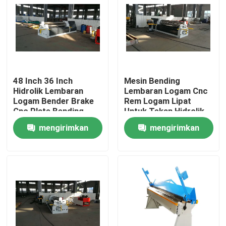
48 Inch 36 Inch
Mesin Bending
Hidrolik Lembaran
Lembaran Logam Cnc
Logam Bender Brake
Rem Logam Lipat
Cnc Plate Bending
Untuk Tekan Hidrolik
Machine
mengirimkan
mengirimkan
permintaan
permintaan
Rumah
Produk
Tentang kita