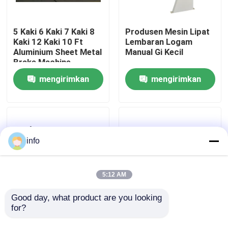
Wisata pabrik
5 Kaki 6 Kaki 7 Kaki 8
Produsen Mesin Lipat
Kaki 12 Kaki 10 Ft
Lembaran Logam
Aluminium Sheet Metal
Manual Gi Kecil
Kontrol kualitas
Brake Machine
mengirimkan
mengirimkan
Hubungi kami
permintaan
permintaan
Berita
info
Semua Kasus
5:12 AM
Tekan Mesin Rem
Good day, what product are you looking 
for?
6 Ft 8ft 12 Ft Manual
3mm Lembaran Logam
Computerized Sheet
Cnc Mesin Bending
Mesin Geser Balok Ayun