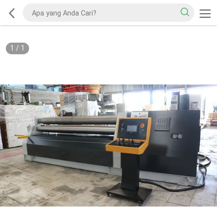
1
/
1